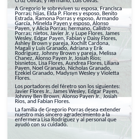
Cruz Olivas; y hermano, Luis Olivas.
A Gregorio le sobreviven su esposa, Francisca
Porras; hijas, Elda P. Flores y esposo, Benito
Estrada, Ramona Porras y esposo, Armando
García, Minelda Payen y esposo, Alonso
Payen, y Alicia Porras; hermano, Calistro
Porras; nietos, Javier Jr. y Lupe Flores, James
Wesley, Edgar Payen, Fabian y Daisy Flores,
Ashley Brown y pareja, Xochilt Cardona,
Magali y Luis Granado, Adriana y Erik
Rodriguez, Johnny Brown y pareja, Melissa
Chanez, Alonso Payen Jr, Josiah Ríos;
bisnietos, Lisa Flores, Aundrea Flores, Liliana
Payen, Noel Granado, Nicholas Granado,
Ezekiel Granado, Madysyn Wesley y Violetta
Flores.
Los portadores del féretro son los siguientes:
Javier Flores Jr., James Wesley, Edgar Payen,
Johnny Ben Brown, Alonso Payen Jr., Josiah
Rios, and Fabian Flores.
La familia de Gregorio Porras desea extender
nuestro más sincero agradecimiento a la
enfermera Lisa Rodríguez y al personal que
ayudó con su cuidado.