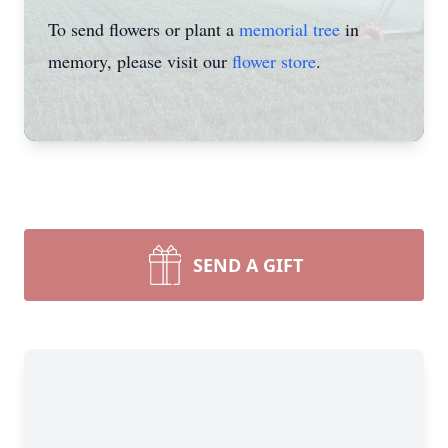
To send flowers or plant a
memorial tree
in
memory, please visit our
flower store
.
SEND A GIFT