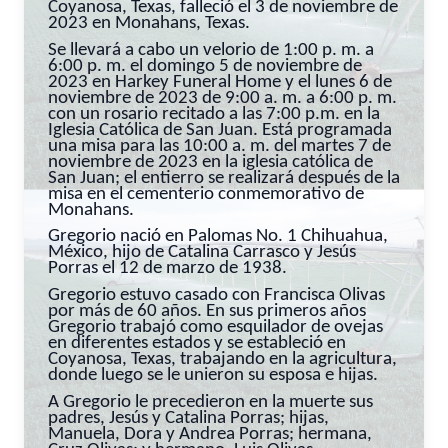
Coyanosa, Texas, falleció el 3 de noviembre de
2023 en Monahans, Texas.
Se llevará a cabo un velorio de 1:00 p. m. a
6:00 p. m. el domingo 5 de noviembre de
2023 en Harkey Funeral Home y el lunes 6 de
noviembre de 2023 de 9:00 a. m. a 6:00 p. m.
con un rosario recitado a las 7:00 p.m. en la
Iglesia Católica de San Juan. Está programada
una misa para las 10:00 a. m. del martes 7 de
noviembre de 2023 en la iglesia católica de
San Juan; el entierro se realizará después de la
misa en el cementerio conmemorativo de
Monahans.
Gregorio nació en Palomas No. 1 Chihuahua,
México, hijo de Catalina Carrasco y Jesús
Porras el 12 de marzo de 1938.
Gregorio estuvo casado con Francisca Olivas
por más de 60 años. En sus primeros años
Gregorio trabajó como esquilador de ovejas
en diferentes estados y se estableció en
Coyanosa, Texas, trabajando en la agricultura,
donde luego se le unieron su esposa e hijas.
A Gregorio le precedieron en la muerte sus
padres, Jesús y Catalina Porras; hijas,
Manuela, Dora y Andrea Porras; hermana,